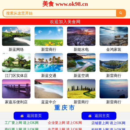
美食 www.ok98.cn

欢迎加入美食网
新蓝网络
新雷商行
新能水电
金鸿家装
江门区实体店
新蓝交通
新蓝空调
新雷商行
家嘉乐便利店
蓝蓝中介
新雷商行
新雷商行
重庆市
返回首页
返回主页
工厂要上网 请上OK网
企业要上网 请上OK网
店铺要上网 请上OK网
商行要上网 请上OK网
生产要上网 请上OK网
科技要上网 请上OK网