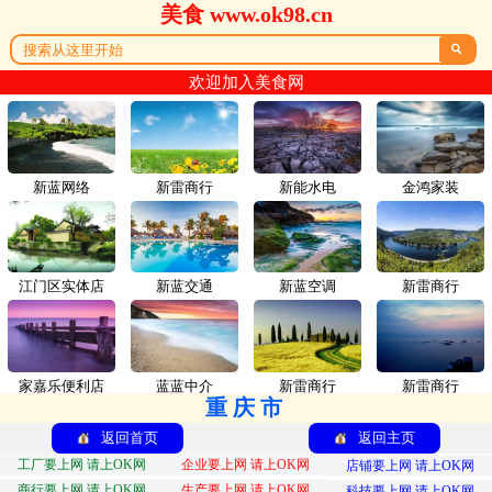
美食 www.ok98.cn

欢迎加入美食网
新蓝网络
新雷商行
新能水电
金鸿家装
江门区实体店
新蓝交通
新蓝空调
新雷商行
家嘉乐便利店
蓝蓝中介
新雷商行
新雷商行
重庆市
返回首页
返回主页
工厂要上网 请上OK网
企业要上网 请上OK网
店铺要上网 请上OK网
商行要上网 请上OK网
生产要上网 请上OK网
科技要上网 请上OK网