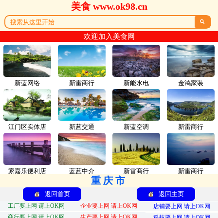
美食 www.ok98.cn

欢迎加入美食网
新蓝网络
新雷商行
新能水电
金鸿家装
江门区实体店
新蓝交通
新蓝空调
新雷商行
家嘉乐便利店
蓝蓝中介
新雷商行
新雷商行
重庆市
返回首页
返回主页
工厂要上网 请上OK网
企业要上网 请上OK网
店铺要上网 请上OK网
商行要上网 请上OK网
生产要上网 请上OK网
科技要上网 请上OK网