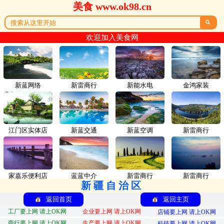
美食 www.ok98.cn

欢迎加入美食网
新蓝网络
新雷商行
新能水电
金鸿家装
江门区实体店
新蓝交通
新蓝空调
新雷商行
家嘉乐便利店
蓝蓝中介
新雷商行
新雷商行
新疆自治区
返回首页
返回主页
工厂要上网 请上OK网
企业要上网 请上OK网
店铺要上网 请上OK网
商行要上网 请上OK网
生产要上网 请上OK网
科技要上网 请上OK网