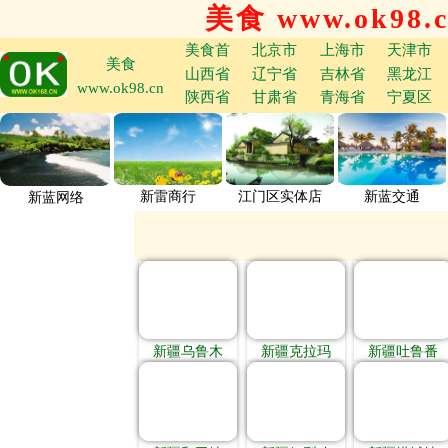
美食 www.ok98.
美食首
北京市
上海市
天津市
美食
山西省
辽宁省
吉林省
黑龙江
www.ok98.cn
陕西省
甘肃省
青海省
宁夏区
新雷商行
江门区实体店
新蓝交通
新蓝网络
新疆乌鲁木
新疆克拉玛
新疆吐鲁番