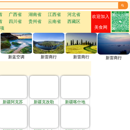

省
广西省
湖南省
江西省
河北省
欢迎加入
省
四川省
贵州省
云南省
西藏区
美食网
项
新蓝空调
新雷商行
新雷商行
新雷商行
新疆阿克苏
新疆克孜勒
新疆喀什地