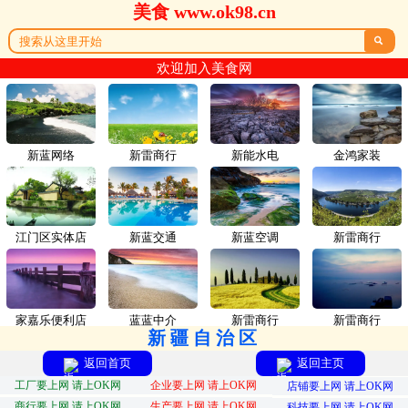
美食 www.ok98.cn

欢迎加入美食网
新蓝网络
新雷商行
新能水电
金鸿家装
江门区实体店
新蓝交通
新蓝空调
新雷商行
家嘉乐便利店
蓝蓝中介
新雷商行
新雷商行
新疆自治区
返回首页
返回主页
工厂要上网 请上OK网
企业要上网 请上OK网
店铺要上网 请上OK网
商行要上网 请上OK网
生产要上网 请上OK网
科技要上网 请上OK网