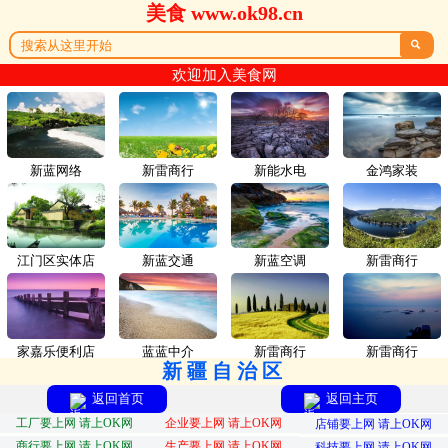
美食 www.ok98.cn

欢迎加入美食网
新蓝网络
新雷商行
新能水电
金鸿家装
江门区实体店
新蓝交通
新蓝空调
新雷商行
家嘉乐便利店
蓝蓝中介
新雷商行
新雷商行
新疆自治区
返回首页
返回主页
工厂要上网 请上OK网
企业要上网 请上OK网
店铺要上网 请上OK网
商行要上网 请上OK网
生产要上网 请上OK网
科技要上网 请上OK网