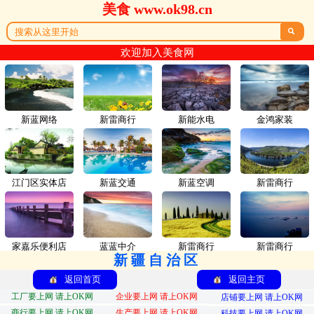
美食 www.ok98.cn

欢迎加入美食网
新蓝网络
新雷商行
新能水电
金鸿家装
江门区实体店
新蓝交通
新蓝空调
新雷商行
家嘉乐便利店
蓝蓝中介
新雷商行
新雷商行
新疆自治区
返回首页
返回主页
工厂要上网 请上OK网
企业要上网 请上OK网
店铺要上网 请上OK网
商行要上网 请上OK网
生产要上网 请上OK网
科技要上网 请上OK网