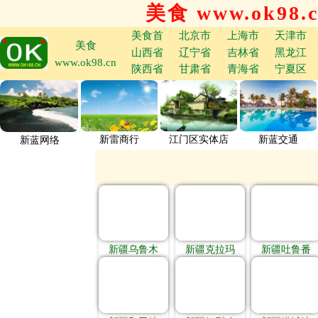
美食 www.ok98.
美食首
北京市
上海市
天津市
美食
山西省
辽宁省
吉林省
黑龙江
www.ok98.cn
陕西省
甘肃省
青海省
宁夏区
新雷商行
江门区实体店
新蓝交通
新蓝网络
新疆乌鲁木
新疆克拉玛
新疆吐鲁番