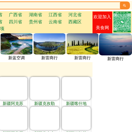

省
广西省
湖南省
江西省
河北省
欢迎加入
省
四川省
贵州省
云南省
西藏区
美食网
项
新蓝空调
新雷商行
新雷商行
新雷商行
新疆阿克苏
新疆克孜勒
新疆喀什地